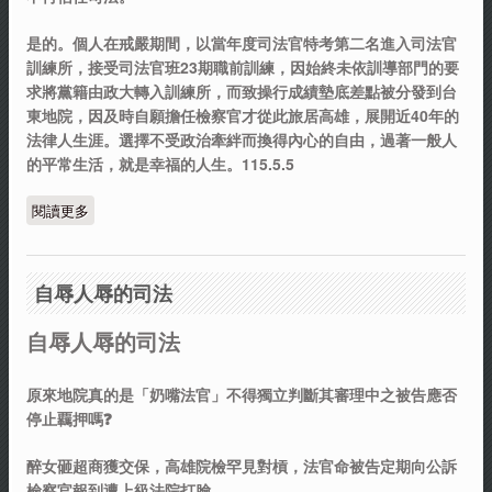
是的。個人在戒嚴期間，以當年度司法官特考第二名進入司法官
訓練所，接受司法官班23期職前訓練，因始終未依訓導部門的要
求將黨籍由政大轉入訓練所，而致操行成績墊底差點被分發到台
東地院，因及時自願擔任檢察官才從此旅居高雄，展開近40年的
法律人生涯。選擇不受政治牽絆而換得內心的自由，過著一般人
的平常生活，就是幸福的人生。115.5.5
閱讀更多
關於政治與檢察總長的距離
自辱人辱的司法
自辱人辱的司法
原來地院真的是「奶嘴法官」不得獨立判斷其審理中之被告應否
停止覊押嗎❓
醉女砸超商獲交保，高雄院檢罕見對槓，法官命被告定期向公訴
檢察官報到遭上級法院打臉。