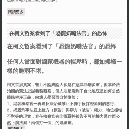
閱讀更多
關於自辱人辱的司法
在柯文哲案看到了「恐龍奶嘴法官」的恐怖
在柯文哲案看到了「恐龍奶嘴法官」的恐怖
任何人當面對國家機器的輾壓時，都如螻蟻一
樣的脆弱不堪。
柯文哲涉貪案，暫且不論輿論大多是在意其罪刑多重，但本於法
治國的憲法忠誠義務觀察，個人則是看到了台北地院是如何公然
踐踏程序正義，向壞人學習而自甘墮落：
1、縱容檢察官一再違反法治國禁止不擇手段採證原則的惡行。
2、揭露刑事法庭上控方（原告）與辯方（被告）權力、地位極端
不對等的現實，容任檢察官有非得覊押被告不可的權力運作而公
然上演法庭「兩個打一個」的連續劇。
閱讀更多
關於在柯文哲案看到了「恐龍奶嘴法官」的恐怖