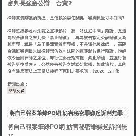
審判長強塞公辯，合憲❓
律師實質辯護的前提，是信賴的委任關係，審判長豈可不知嗎❓
律師堅持參照司法院之宣導影片，想「站法庭中間」辯論，竟遭
高院合議庭之審判長「禁止辯護」，再為被告指定公設辯護人為
其辯護，稱是「為了保障實質辯護權，不是逼他換律師」。高院
合議庭審判長只因律師想仿效司法院的宣導影片進行辯論，拒絕
依令坐回律師之席位，即行使訴訟指揮權，禁止辯護，並強行替
被告更換辯護人，公然侵害被告之訴訟防禦權。如此這般，真的
沒有違反憲法上正當法律程序原則之要求嗎！❓2026.1.21 fb
新聞出處：
閱讀更多
關於審判長強塞公辯，合憲❓
將自己報案筆錄PO網 妨害秘密罪嫌起訴判無罪
將自己報案筆錄PO網 妨害秘密罪嫌起訴判無