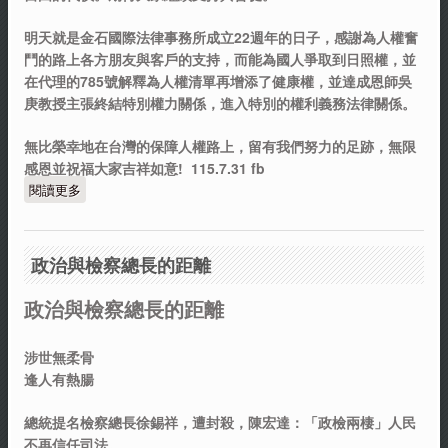
明天就是金石國際法律事務所成立22週年的日子，感謝為人權奮
鬥的路上各方朋友與客戶的支持，而能為國人爭取到日照權，並
在代理的785號解釋為人權清單再增添了健康權，並達成恩師吳
庚教授主張終結特別權力關係，進入特別的權利義務法律關係。
無比榮幸地在台灣的保障人權路上，留有我們努力的足跡，無限
感恩並祝福大家吉祥如意! 115.7.31 fb
閱讀更多
關於感恩的日子，感謝為人權奮鬥的路上有您的支持
政治與檢察總長的距離
政治與檢察總長的距離
涉世無柔骨
逢人有熱腸
總統提名檢察總長徐錫祥，遭封殺，陳宏達：「政檢兩棲」人民
不再信任司法。