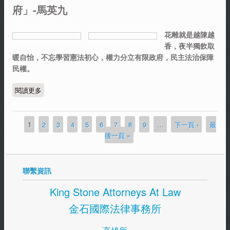
府」-馬英九
花雕就是越陳越
香，夜半獨飲取
暖自怡，不忘學習憲法初心，權力分立有限政府，民主法治保障
民權。
閱讀更多
關於「凡是侵害人權，侵害者十之八九都是政府」-馬英九
1
2
3
4
5
6
7
8
9
…
下一頁 ›
最
頁面
後一頁 »
聯繫資訊
King Stone Attorneys At Law
金石國際法律事務所