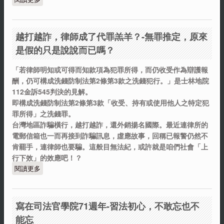
越打越詐，律師成了代罪羔羊？-無罪推定，原來
是假的只是說說而已嗎？
「若律師明知或可得而知款項為犯罪所得，而仍收受作為辯護報
酬，仍可構成洗錢防制法第2條第3款之洗錢犯行。」是士林地院
112金訴545判決的見解。
即構成洗錢防制法第2條第3款「收受、持有或使用他人之特定犯
罪所得」之洗錢罪。
台灣地區詐騙橫行，越打越詐，還外銷揚名國際。最近連律所的
電郵信箱也一而再接到詐騙訊息，虛應故事，回稱已報警仍然不
肯罷手，連律師也要騙。這般目無法紀，或許就是咱們社會「上
行下效」的效應吧！？
閱讀更多
關於越打越詐，律師成了代罪羔羊？-無罪推定，原來是假的
只是說說而已嗎？
寫在司法官學院71週年-習法初心，不敢忘也不
能忘