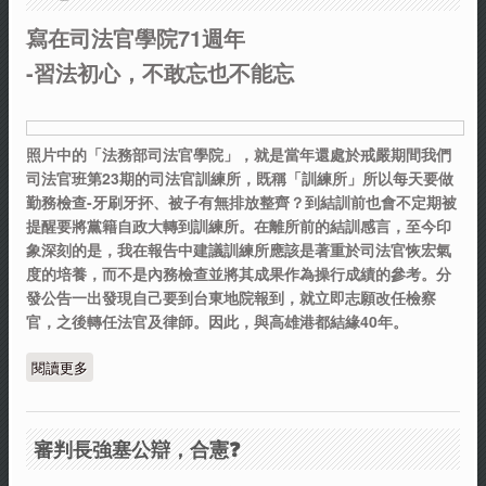
寫在司法官學院71週年
-習法初心，不敢忘也不能忘
照片中的「法務部司法官學院」，就是當年還處於戒嚴期間我們
司法官班第23期的司法官訓練所，既稱「訓練所」所以每天要做
勤務檢查-牙刷牙抔、被子有無排放整齊？到結訓前也會不定期被
提醒要將黨籍自政大轉到訓練所。在離所前的結訓感言，至今印
象深刻的是，我在報告中建議訓練所應該是著重於司法官恢宏氣
度的培養，而不是內務檢查並將其成果作為操行成績的參考。分
發公告一出發現自己要到台東地院報到，就立即志願改任檢察
官，之後轉任法官及律師。因此，與高雄港都結緣40年。
閱讀更多
關於寫在司法官學院71週年-習法初心，不敢忘也不能忘
審判長強塞公辯，合憲❓