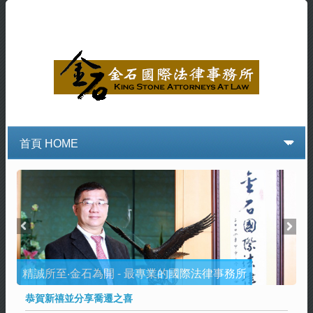
精誠所至‧金石為開 - 最專業的國際法律事務所
秉持專業‧貫徹堅持 - 是您事業堅強的後盾和盟友
恭賀新禧並分享喬遷之喜